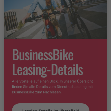
BusinessBike
Leasing-Details
Alle Vorteile auf einen Blick: In unserer Übersicht
finden Sie alle Details zum Dienstrad-Leasing mit
BusinessBike zum Nachlesen.
Leasing-Details im Überblick!