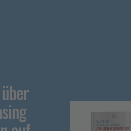
 über
asing
n auf