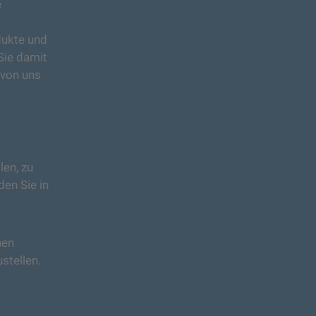
e
dukte und
Sie damit
 von uns
len, zu
den Sie in
nen
stellen.