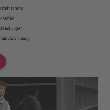
bstahlschutz
r Unfall
schränkungen
itale Abwicklung