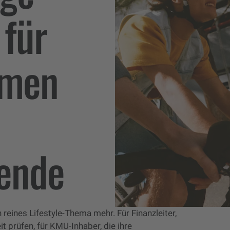
 für
hmen
tende
 reines Lifestyle-Thema mehr. Für Finanzleiter,
it prüfen, für KMU-Inhaber, die ihre