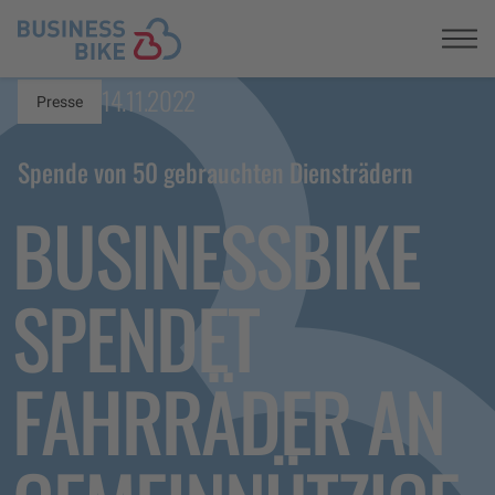
Registrieren
14.11.2022
Presse
Spende von 50 gebrauchten Diensträdern
BUSINESSBIKE
SPENDET
FAHRRÄDER AN